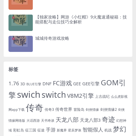
【独家攻略】网游《小红帽》9火魔速通秘籍：技
能搭配与走位技巧全解析
城城传奇游戏攻略
标签
GOM引
FC游戏
1.76
DNF
GEE引擎
GEE
3D
BLUE引擎
swich
switch
擎
V8M2引擎
上古战纪
么么虎影视
传奇
传奇世界
传奇3
冒险岛
剑侠情缘2
网app下载
剑侠情缘
剑侠
奇迹
天龙八部
天龙八部3
情缘网络版
大话西游
天书奇谈
幻想神
梦幻
手游
智能假人
彩虹岛
征三国
征途
机战
域
新魔界
星辰梦诛