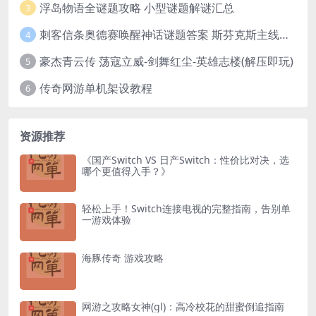
浮岛物语全谜题攻略 小型谜题解谜汇总
3
刺客信条奥德赛唤醒神话谜题答案 斯芬克斯主线攻略
4
豪杰青云传 荡寇立威-剑舞红尘-英雄志楼(解压即玩)
5
传奇网游单机架设教程
6
资源推荐
《国产Switch VS 日产Switch：性价比对决，选
哪个更值得入手？》
轻松上手！Switch连接电视的完整指南，告别单
一游戏体验
海豚传奇 游戏攻略
网游之攻略女神(gl)：高冷校花的甜蜜倒追指南