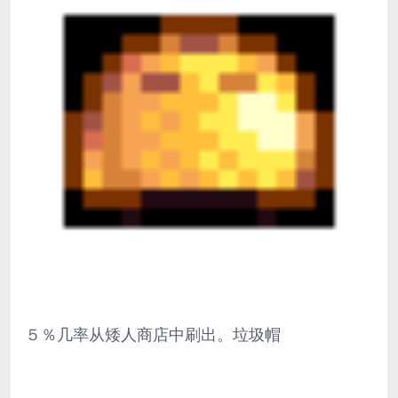
５％几率从矮人商店中刷出。垃圾帽