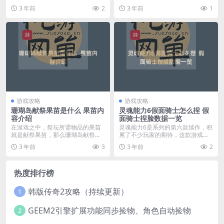
骷髅头，但是却不知道...
么，下面我们就为大...
3 年前
2
3 年前
1
游戏攻略
游戏攻略
珊瑚岛献祭果苗是什么 果苗内
灵魂能力6假面骑士怎么捏 假
容介绍
面骑士捏脸数据一览
在游戏之中，祭坛所需物品的果苗
灵魂能力6是系列的第六款续作，积
就是献祭果苗，那么珊瑚岛献祭果
累了不少玩家的期待，这款游戏相
苗是什么呢？还不知道...
对于前作来说，变革...
3 年前
3
3 年前
2
热度排行榜
韩版传奇2攻略（持续更新）
1
GEEM2引擎扩展功能同步捡物、角色自动捡物
2