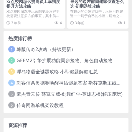
双点校园怎么提高员工幸福度
最远的边陲前期建家位置怎么
提升方法攻略
选 初期选址攻略
双点校园游戏中玩家想要经营好学
在最远的边陲游戏中，玩家可以建
校需要注意多方的事宜，其中员工
造一个属于自己的小屋，建造之前
幸福度很多玩家不知道...
有一点非常的重要，那...
3 年前
4
3 年前
1
热度排行榜
韩版传奇2攻略（持续更新）
1
GEEM2引擎扩展功能同步捡物、角色自动捡物
2
浮岛物语全谜题攻略 小型谜题解谜汇总
3
刺客信条奥德赛唤醒神话谜题答案 斯芬克斯主线攻略
4
豪杰青云传 荡寇立威-剑舞红尘-英雄志楼(解压即玩)
5
传奇网游单机架设教程
6
资源推荐