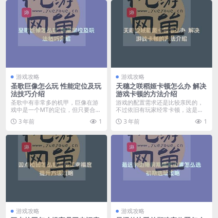
游戏攻略
游戏攻略
圣歌巨像怎么玩 性能定位及玩
天穗之咲稻姬卡顿怎么办 解决
法技巧介绍
游戏卡顿的方法介绍
圣歌中有非常多的机甲，巨像在游
游戏的配置需求还是比较亲民的，
戏中是一个MT的定位，但只要合理
不过依旧有玩家经常卡顿，这是为
操作也能打出巨额伤...
什么呢？下面我们就为...
3 年前
1
3 年前
1
游戏攻略
游戏攻略