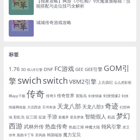
【独家攻略】网游《小红帽》9火魔速通秘籍：技
能搭配与走位技巧全解析
城城传奇游戏攻略
标签
GOM引
FC游戏
1.76
DNF
GEE引擎
GEE
3D
BLUE引擎
swich
switch
擎
V8M2引擎
上古战纪
么么虎影视
传奇
传奇世界
传奇3
冒险岛
剑侠情缘2
网app下载
剑侠情缘
剑侠
奇迹
天龙八部
天龙八部3
情缘网络版
大话西游
天书奇谈
幻想神
梦幻
手游
智能假人
彩虹岛
征三国
征途
机战
域
新魔界
星辰梦诛
西游
热血传奇
翎风引擎
武林外传
热血江湖
神魔大陆
虎卫
魔力宝贝
韩国端游
传奇
跑跑卡丁车
邪风曲