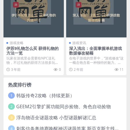
游戏攻略
游戏资讯
伊苏9礼物怎么买 获得礼物的
深入浅出：全面掌握单机游戏
方法一览
数据修改秘籍
玩家在游戏里会需要给NPC送礼
在电子游戏的世界中，“游戏修改”这
物，不过礼物的获得方法很多玩家
一概念饱含着一种独特的魅力。它
不清楚，下面我们就为...
为玩家打开了一扇...
3 年前
0
2 年前
11
热度排行榜
韩版传奇2攻略（持续更新）
1
GEEM2引擎扩展功能同步捡物、角色自动捡物
2
浮岛物语全谜题攻略 小型谜题解谜汇总
3
刺客信条奥德赛唤醒神话谜题答案 斯芬克斯主线攻略
4