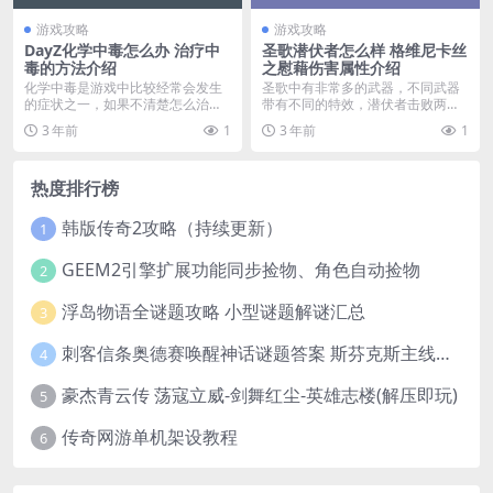
游戏攻略
游戏攻略
DayZ化学中毒怎么办 治疗中
圣歌潜伏者怎么样 格维尼卡丝
毒的方法介绍
之慰藉伤害属性介绍
化学中毒是游戏中比较经常会发生
圣歌中有非常多的武器，不同武器
的症状之一，如果不清楚怎么治
带有不同的特效，潜伏者击败两个
疗，那么就会很难生存下...
敌人后回复25%生命...
3 年前
1
3 年前
1
热度排行榜
韩版传奇2攻略（持续更新）
1
GEEM2引擎扩展功能同步捡物、角色自动捡物
2
浮岛物语全谜题攻略 小型谜题解谜汇总
3
刺客信条奥德赛唤醒神话谜题答案 斯芬克斯主线攻略
4
豪杰青云传 荡寇立威-剑舞红尘-英雄志楼(解压即玩)
5
传奇网游单机架设教程
6