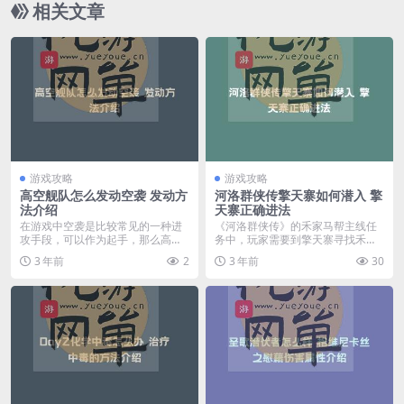
相关文章
游戏攻略
游戏攻略
高空舰队怎么发动空袭 发动方
河洛群侠传擎天寨如何潜入 擎
法介绍
天寨正确进法
在游戏中空袭是比较常见的一种进
《河洛群侠传》的禾家马帮主线任
攻手段，可以作为起手，那么高空
务中，玩家需要到擎天寨寻找禾郁
舰队怎么发动空袭呢？...
青，可以采用硬闯和潜...
3 年前
2
3 年前
30