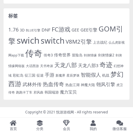
标签
GOM引
FC游戏
1.76
DNF
GEE引擎
GEE
3D
BLUE引擎
swich
switch
擎
V8M2引擎
上古战纪
么么虎影视
传奇
传奇世界
传奇3
冒险岛
剑侠情缘2
网app下载
剑侠情缘
剑侠
奇迹
天龙八部
天龙八部3
情缘网络版
大话西游
天书奇谈
幻想神
梦幻
手游
智能假人
彩虹岛
征三国
征途
机战
域
新魔界
星辰梦诛
西游
热血传奇
翎风引擎
武林外传
热血江湖
神魔大陆
虎卫
魔力宝贝
韩国端游
传奇
跑跑卡丁车
邪风曲
Copyright © 2021
悦游游戏网
- All rights reserved
首页
分类
会员
我的
微信客服