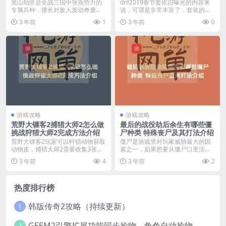
黑山劫匪是全战三国中张燕势力的
dnf2019春节套依旧曝光的内容来
专属兵种，擅长对敌人发动奇袭，
说，可谓是非常丰富了，套装的外
下面我们就为大家带来...
观也比较美观，...
3 年前
1
3 年前
0
游戏攻略
游戏攻略
荒野大镖客2捕猎大师2怎么做
最后的战役劫后余生有哪些僵
挑战狩猎大师2完成方法介绍
尸种类 特殊丧尸及其打法介绍
荒野大镖客2玩家可以狩猎动物获取
僵尸是游戏里对玩家威胁最大的因
动物皮，捕猎大师2需要收集3张品
素之一，如果想要从僵尸口里活
质完美的兔皮下面...
命，那么就需要先了解僵...
3 年前
4
3 年前
2
热度排行榜
韩版传奇2攻略（持续更新）
1
GEEM2引擎扩展功能同步捡物、角色自动捡物
2