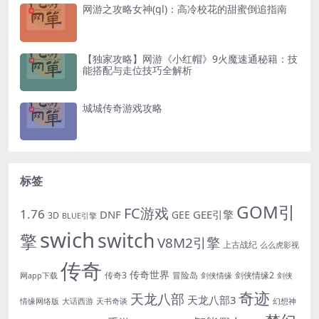
网游之攻略女神(gl)：高冷校花的甜蜜倒追指南
【独家攻略】网游《小红帽》9火魔速通秘籍：技
能搭配与走位技巧全解析
城城传奇游戏攻略
标签
GOM引
FC游戏
1.76
DNF
GEE引擎
GEE
3D
BLUE引擎
swich
switch
擎
V8M2引擎
上古战纪
么么虎影视
传奇
传奇世界
传奇3
冒险岛
剑侠情缘2
网app下载
剑侠情缘
剑侠
奇迹
天龙八部
天龙八部3
情缘网络版
大话西游
天书奇谈
幻想神