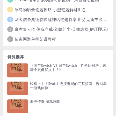
浮岛物语全谜题攻略 小型谜题解谜汇总
3
刺客信条奥德赛唤醒神话谜题答案 斯芬克斯主线攻略
4
豪杰青云传 荡寇立威-剑舞红尘-英雄志楼(解压即玩)
5
传奇网游单机架设教程
6
资源推荐
《国产Switch VS 日产Switch：性价比对决，选
哪个更值得入手？》
轻松上手！Switch连接电视的完整指南，告别单
一游戏体验
海豚传奇 游戏攻略