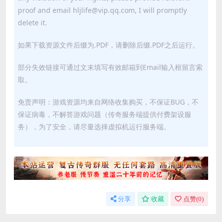
proof and email hljlife@vip.qq.com, I will promptly
delete it.
如果下载资源文件后缀为.PDF，请删除后缀.PDF之后运行。
部分失效链接可通过文末填写有效邮箱到Email输入框留言索
取。
免责声明：游戏资源均来自网络收集购买，不保证BUG，不
保证病毒，不解答游戏问题（传奇服务端提供付费架设服
务），为了安全，请尽量选择虚拟机运行服务端。
分享
收藏
点赞(
0
)