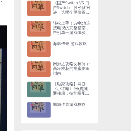
《国产Switch VS 日
产Switch：性价比对
决，选哪个更值得入
手？》
轻松上手！Switch连
接电视的完整指南，
告别单一游戏体验
海豚传奇 游戏攻略
网游之攻略女神(gl)：
高冷校花的甜蜜倒追
指南
【独家攻略】网游
《小红帽》9火魔速
通秘籍：技能搭配与
走位技巧全解析
城城传奇游戏攻略