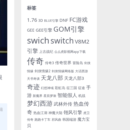
标签
FC游戏
1.76
DNF
3D
BLUE引擎
GOM引擎
GEE引擎
GEE
swich
switch
V8M2
引擎
上古战纪
么么虎影视网app下载
传奇
传奇世界
传奇3
冒险岛
剑侠
剑侠情缘2
情缘
剑侠情缘网络版
大话西游
眼
天龙八部
天龙八部3
天书奇谈
奇迹
手
彩虹岛
征三国
征途
幻想神域
游
智能假人
机战
新魔界
星辰梦诛
梦幻西游
热血传
武林外传
籍
奇
翎风引擎
热血江湖
神魔大陆
虎卫
魔力宝
韩国端游
传奇
跑跑卡丁车
邪风曲
贝