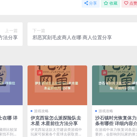
分享
收藏
点赞
上一篇
下一篇
方法分享
邪恶冥刻毛皮商人在哪 商人位置分享
游戏攻略
游戏攻略
士在哪 详
伊克西翁怎么派探险队去
沙石镇时光恢复体力
木星 木星前往方法分享
条有哪些 详细内容
藏得比较深
伊克西翁这款太空建设类游戏中
在游戏中体力恢复词条是
家找不到，
玩家可探索各个星球去获取资
要的，会影响到玩家的体