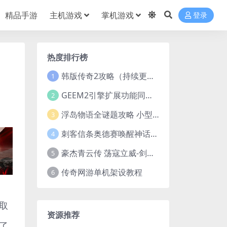
精品手游
主机游戏
掌机游戏
登录
热度排行榜
韩版传奇2攻略（持续更新）
1
GEEM2引擎扩展功能同步捡物、角色自动捡物
2
浮岛物语全谜题攻略 小型谜题解谜汇总
3
刺客信条奥德赛唤醒神话谜题答案 斯芬克斯主线攻略
4
豪杰青云传 荡寇立威-剑舞红尘-英雄志楼(解压即玩)
5
传奇网游单机架设教程
6
取
资源推荐
了