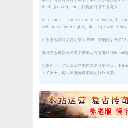
hljlife@vip.qq.com，我将及时撤下该资源。
All resources come from the network, this site
violation of your rights, please provide relev
如果下载资源文件后缀为.PDF，请删除后缀.PD
部分失效链接可通过文末填写有效邮箱到Email
免责声明：游戏资源均来自网络收集购买，不保
为了安全，请尽量选择虚拟机运行服务端。