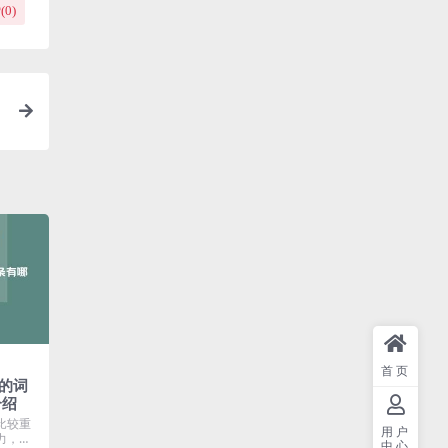
(
0
)
首页
的词
介绍
比较重
用户
力，那
中心