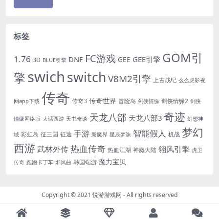
标签
GOM引
FC游戏
1.76
DNF
GEE引擎
GEE
3D
BLUE引擎
swich
switch
擎
V8M2引擎
上古战纪
么么虎影视
传奇
传奇世界
传奇3
冒险岛
剑侠情缘2
网app下载
剑侠情缘
剑侠
奇迹
天龙八部
天龙八部3
情缘网络版
大话西游
天书奇谈
幻想神
梦幻
手游
智能假人
彩虹岛
征三国
征途
机战
域
新魔界
星辰梦诛
西游
热血传奇
翎风引擎
武林外传
热血江湖
神魔大陆
虎卫
魔力宝贝
韩国端游
传奇
跑跑卡丁车
邪风曲
Copyright © 2021
悦游游戏网
- All rights reserved