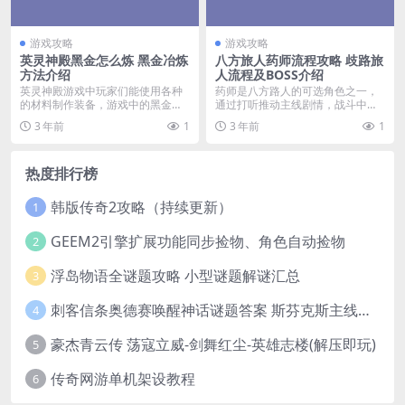
游戏攻略
游戏攻略
英灵神殿黑金怎么炼 黑金冶炼
八方旅人药师流程攻略 歧路旅
方法介绍
人流程及BOSS介绍
英灵神殿游戏中玩家们能使用各种
药师是八方路人的可选角色之一，
的材料制作装备，游戏中的黑金作
通过打听推动主线剧情，战斗中调
为目前等级最高的矿产...
和指令可以辅助战斗，...
3 年前
1
3 年前
1
热度排行榜
韩版传奇2攻略（持续更新）
1
GEEM2引擎扩展功能同步捡物、角色自动捡物
2
浮岛物语全谜题攻略 小型谜题解谜汇总
3
刺客信条奥德赛唤醒神话谜题答案 斯芬克斯主线攻略
4
豪杰青云传 荡寇立威-剑舞红尘-英雄志楼(解压即玩)
5
传奇网游单机架设教程
6