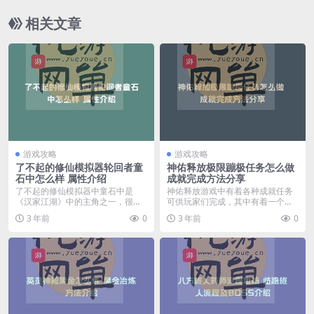
相关文章
游戏攻略
游戏攻略
了不起的修仙模拟器轮回者童
神佑释放极限蹦极任务怎么做
石中怎么样 属性介绍
成就完成方法分享
了不起的修仙模拟器中童石中是
神佑释放游戏中有着各种成就任务
《汉家江湖》中的主角之一，很多
可供玩家们完成，其中有着一个名
玩家想知道童石中的属性...
为极限蹦极的成就有的...
3 年前
0
3 年前
0