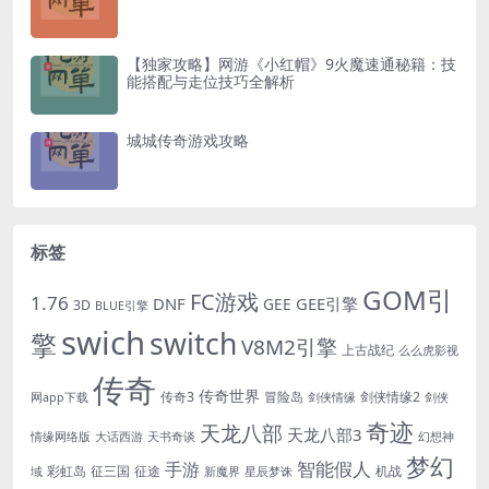
【独家攻略】网游《小红帽》9火魔速通秘籍：技
能搭配与走位技巧全解析
城城传奇游戏攻略
标签
GOM引
FC游戏
1.76
DNF
GEE引擎
GEE
3D
BLUE引擎
swich
switch
擎
V8M2引擎
上古战纪
么么虎影视
传奇
传奇世界
传奇3
冒险岛
剑侠情缘2
网app下载
剑侠情缘
剑侠
奇迹
天龙八部
天龙八部3
情缘网络版
大话西游
天书奇谈
幻想神
梦幻
手游
智能假人
彩虹岛
征三国
征途
机战
域
新魔界
星辰梦诛