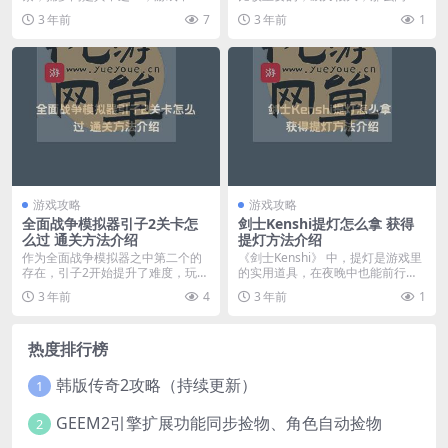
共有20个捕梦网，很...
舰队改装炮艇需要什么...
3 年前
7
3 年前
1
游戏攻略
游戏攻略
全面战争模拟器引子2关卡怎
剑士Kenshi提灯怎么拿 获得
么过 通关方法介绍
提灯方法介绍
作为全面战争模拟器之中第二个的
《剑士Kenshi》 中，提灯是游戏里
存在，引子2开始提升了难度，玩家
的实用道具，在夜晚中也能前行，
需要一定的技巧才能...
而玩家们可能...
3 年前
4
3 年前
1
热度排行榜
韩版传奇2攻略（持续更新）
1
GEEM2引擎扩展功能同步捡物、角色自动捡物
2