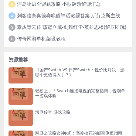
浮岛物语全谜题攻略 小型谜题解谜汇总
3
刺客信条奥德赛唤醒神话谜题答案 斯芬克斯主线攻略
4
豪杰青云传 荡寇立威-剑舞红尘-英雄志楼(解压即玩)
5
传奇网游单机架设教程
6
资源推荐
《国产Switch VS 日产Switch：性价比对决，选
哪个更值得入手？》
轻松上手！Switch连接电视的完整指南，告别单
一游戏体验
海豚传奇 游戏攻略
网游之攻略女神(gl)：高冷校花的甜蜜倒追指南