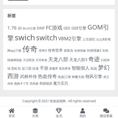
标签
GOM引
FC游戏
1.76
DNF
GEE引擎
GEE
3D
BLUE引擎
swich
switch
擎
V8M2引擎
上古战纪
么么虎影视
传奇
传奇世界
传奇3
冒险岛
剑侠情缘2
网app下载
剑侠情缘
剑侠
奇迹
天龙八部
天龙八部3
情缘网络版
大话西游
天书奇谈
幻想神
梦幻
手游
智能假人
彩虹岛
征三国
征途
机战
域
新魔界
星辰梦诛
西游
热血传奇
翎风引擎
武林外传
热血江湖
神魔大陆
虎卫
魔力宝贝
韩国端游
传奇
跑跑卡丁车
邪风曲
Copyright © 2021
悦游游戏网
- All rights reserved
首页
分类
会员
我的
微信客服