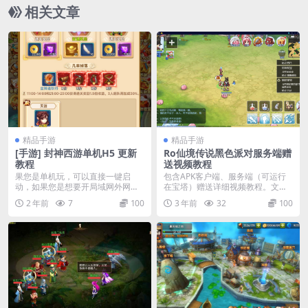
相关文章
精品手游
精品手游
[手游] 封神西游单机H5 更新
Ro仙境传说黑色派对服务端赠
教程
送视频教程
果您是单机玩，可以直接一键启
包含APK客户端、服务端（可运行
动，如果您是想要开局域网外网，
在宝塔）赠送详细视频教程。文件
可以查看压缩包里面详...
编号：SY2304...
2 年前
7
100
3 年前
32
100