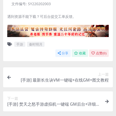
文件编号:
SY220202003
遇到资源不能下载？可后台提交工单反馈。
手游
秦时明月
分享
收藏
点赞(
0
)
上一篇
[手游] 最新长生诀VM一键端+在线GM+图文教程
下一篇
[手游] 焚天之怒手游虚拟机一键端 GM后台+详细教
程