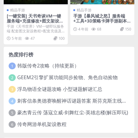
精品手游
精品手游
[一键安装] 天书奇谈VM一键
手游【暴风城之怒】服务端
服务端+充值修改+图文架设教
+工具+3D策略卡牌手游副本推
程
图升级PVP团队
手游《天书世界》VM一键即玩服务
4 年前
68
150
端 配套图文架设教程+配套充值及
修改教程 游戏简...
5 年前
47
100
热度排行榜
韩版传奇2攻略（持续更新）
1
GEEM2引擎扩展功能同步捡物、角色自动捡物
2
浮岛物语全谜题攻略 小型谜题解谜汇总
3
刺客信条奥德赛唤醒神话谜题答案 斯芬克斯主线攻略
4
豪杰青云传 荡寇立威-剑舞红尘-英雄志楼(解压即玩)
5
传奇网游单机架设教程
6