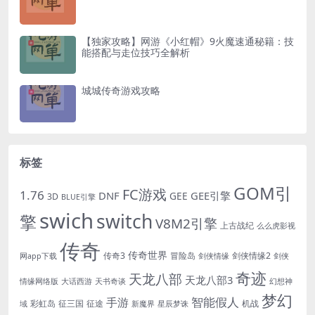
【独家攻略】网游《小红帽》9火魔速通秘籍：技
能搭配与走位技巧全解析
城城传奇游戏攻略
标签
GOM引
FC游戏
1.76
DNF
GEE引擎
GEE
3D
BLUE引擎
swich
switch
擎
V8M2引擎
上古战纪
么么虎影视
传奇
传奇世界
传奇3
冒险岛
剑侠情缘2
网app下载
剑侠情缘
剑侠
奇迹
天龙八部
天龙八部3
情缘网络版
大话西游
天书奇谈
幻想神
梦幻
手游
智能假人
彩虹岛
征三国
征途
机战
域
新魔界
星辰梦诛