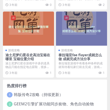
呢？下面我们就为大家带...
野兽、德鲁伊、自然之...
3 年前
0
3 年前
2
游戏攻略
游戏攻略
迪士尼梦幻星谷史高治宝箱在
泰拉瑞亚fae flayer成就怎么
哪里 宝箱位置介绍
做 成就完成方法分享
迪士尼梦幻星谷游戏中许多的道具
泰拉瑞亚游戏中有着各种各样的成
物品只能在指定地点获取，很多玩
就等待着玩家们前去完成，游戏中
家想知道迪士尼梦幻星...
有着一个名为fae ...
3 年前
1
3 年前
1
热度排行榜
韩版传奇2攻略（持续更新）
1
GEEM2引擎扩展功能同步捡物、角色自动捡物
2