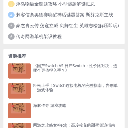
浮岛物语全谜题攻略 小型谜题解谜汇总
3
刺客信条奥德赛唤醒神话谜题答案 斯芬克斯主线攻略
4
豪杰青云传 荡寇立威-剑舞红尘-英雄志楼(解压即玩)
5
传奇网游单机架设教程
6
资源推荐
《国产Switch VS 日产Switch：性价比对决，选
哪个更值得入手？》
轻松上手！Switch连接电视的完整指南，告别单
一游戏体验
海豚传奇 游戏攻略
网游之攻略女神(gl)：高冷校花的甜蜜倒追指南