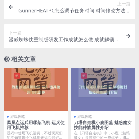
上一篇
GunnerHEATPC怎么调节任务时间 时间修改方法一
览
下一篇
漫威蜘蛛侠重制版研发工作成就怎么做 成就解锁攻
略
相关文章
游戏攻略
游戏攻略
凤凰点运兵用哪架飞机 运兵使
刀塔自走棋小鹿图鉴 魅惑魔女
用飞机推荐
技能种族属性介绍
游戏中使用飞机运兵，不过玩家们
在《刀塔自走棋》中，小鹿（魅惑
知不知道哪个飞机用来运兵最好
魔女）是游戏中的一费棋子，拥有