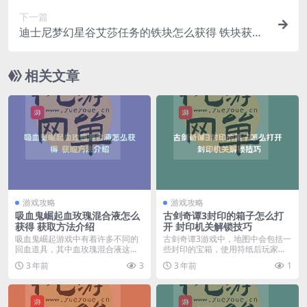
下一篇
迪士尼梦幻星谷艾莎任务的铁块怎么获得 铁块获取
方法介绍
相关文章
游戏攻略
游戏攻略
吸血鬼崛起血玫瑰混合液怎么
古剑奇谭3封印的箱子怎么打
获得 获取方法介绍
开 封印机关解锁技巧
吸血鬼崛起游戏中有着许多不同的
古剑奇谭3游戏中，地图中会包括一
回血道具，其中血玫瑰混合液这个
些封印的宝箱，使用符纸后玩家可
回复道具很多玩家不知...
对其解锁，解锁成功...
3 年前
3
3 年前
1