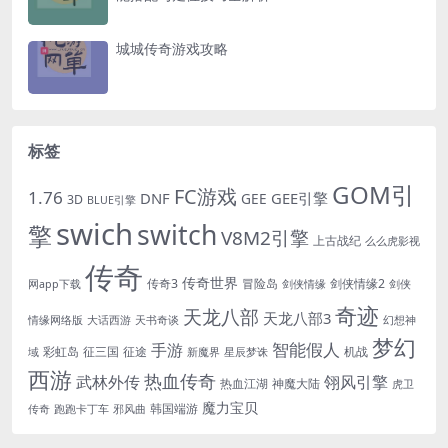
城城传奇游戏攻略
标签
GOM引
FC游戏
1.76
DNF
GEE引擎
GEE
3D
BLUE引擎
swich
switch
擎
V8M2引擎
上古战纪
么么虎影视
传奇
传奇世界
传奇3
冒险岛
剑侠情缘2
网app下载
剑侠情缘
剑侠
奇迹
天龙八部
天龙八部3
情缘网络版
大话西游
天书奇谈
幻想神
梦幻
手游
智能假人
彩虹岛
征三国
征途
机战
域
新魔界
星辰梦诛
西游
热血传奇
翎风引擎
武林外传
热血江湖
神魔大陆
虎卫
魔力宝贝
韩国端游
传奇
跑跑卡丁车
邪风曲