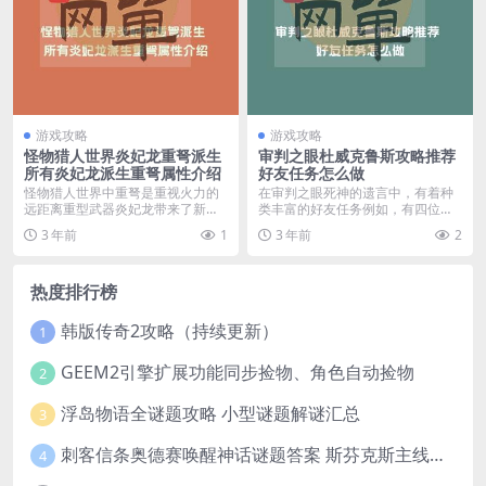
游戏攻略
游戏攻略
怪物猎人世界炎妃龙重弩派生
审判之眼杜威克鲁斯攻略推荐
所有炎妃龙派生重弩属性介绍
好友任务怎么做
怪物猎人世界中重弩是重视火力的
在审判之眼死神的遗言中，有着种
远距离重型武器炎妃龙带来了新的
类丰富的好友任务例如，有四位游
武器衍生，很多玩家想...
戏角色的好友任务会要...
3 年前
1
3 年前
2
热度排行榜
韩版传奇2攻略（持续更新）
1
GEEM2引擎扩展功能同步捡物、角色自动捡物
2
浮岛物语全谜题攻略 小型谜题解谜汇总
3
刺客信条奥德赛唤醒神话谜题答案 斯芬克斯主线攻略
4