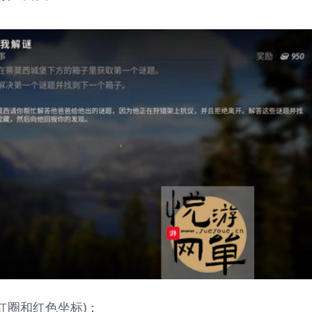
红圈和红色坐标)：