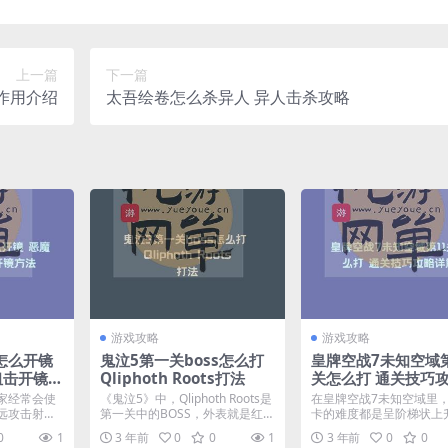
上一篇
下一篇
作用介绍
太吾绘卷怎么杀异人 异人击杀攻略
游戏攻略
游戏攻略
怎么开镜
鬼泣5第一关boss怎么打
皇牌空战7未知空域第
狙击开镜方
Qliphoth Roots打法
关怎么打 通关技巧
解
家经常会使
《鬼泣5》中，Qliphoth Roots是
在皇牌空战7未知空域里
远攻击射程
第一关中的BOSS，外表就是红色
卡的难度都是呈阶梯状上
清...
树根...
到了第十一关卡，很多玩..
0
1
3 年前
0
0
1
3 年前
0
0