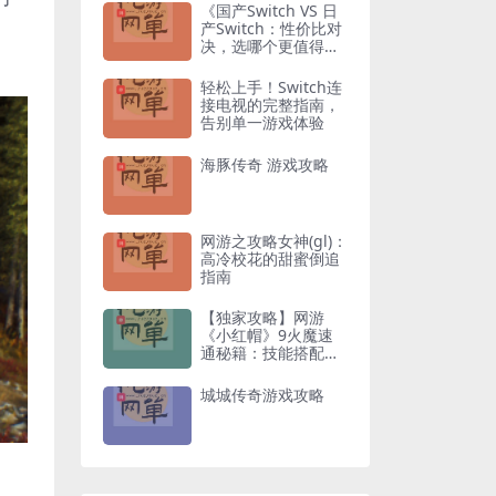
《国产Switch VS 日
产Switch：性价比对
决，选哪个更值得入
手？》
轻松上手！Switch连
接电视的完整指南，
告别单一游戏体验
海豚传奇 游戏攻略
网游之攻略女神(gl)：
高冷校花的甜蜜倒追
指南
【独家攻略】网游
《小红帽》9火魔速
通秘籍：技能搭配与
走位技巧全解析
城城传奇游戏攻略