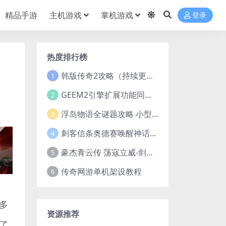
精品手游
主机游戏
掌机游戏
登录
热度排行榜
韩版传奇2攻略（持续更新）
1
GEEM2引擎扩展功能同步捡物、角色自动捡物
2
浮岛物语全谜题攻略 小型谜题解谜汇总
3
刺客信条奥德赛唤醒神话谜题答案 斯芬克斯主线攻略
4
豪杰青云传 荡寇立威-剑舞红尘-英雄志楼(解压即玩)
5
传奇网游单机架设教程
6
多
资源推荐
了