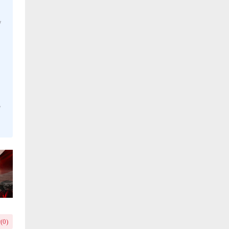
y
，
(
0
)