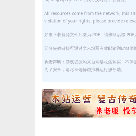
All resources come from the network, this site
violation of your rights, please provide relev
如果下载资源文件后缀为.PDF，请删除后缀.PD
部分失效链接可通过文末填写有效邮箱到Email
免责声明：游戏资源均来自网络收集购买，不保
为了安全，请尽量选择虚拟机运行服务端。