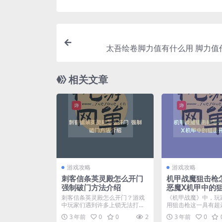
太吾绘卷脚力值有什么用 脚力值
相关文章
游戏攻略
游戏攻略
刺客信条英灵殿怎么开门
机甲战魔狙击枪
强制破门方法介绍
恶魔X机甲中的
法
刺客信条英灵殿怎么开门？游戏
《机甲战魔》中，玩
中玩家们遇到许多上锁无法打开
用狙击枪这一具有超
的门，房间里面有一些珍贵...
的武器，很多玩家不是很
3 年前
0
0
2
3 年前
0