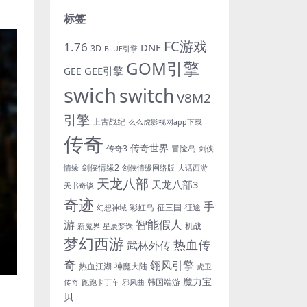
标签
FC游戏
1.76
DNF
3D
BLUE引擎
GOM引擎
GEE引擎
GEE
swich
switch
V8M2
引擎
上古战纪
么么虎影视网app下载
传奇
传奇世界
传奇3
冒险岛
剑侠
剑侠情缘2
情缘
剑侠情缘网络版
大话西游
天龙八部
天龙八部3
天书奇谈
奇迹
手
彩虹岛
征三国
征途
幻想神域
游
智能假人
机战
新魔界
星辰梦诛
梦幻西游
热血传
武林外传
奇
翎风引擎
热血江湖
神魔大陆
虎卫
魔力宝
韩国端游
传奇
跑跑卡丁车
邪风曲
贝