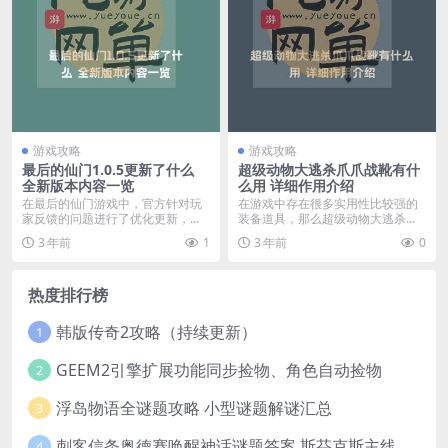
游戏攻略
游戏攻略
最后的仙门1.0.5更新了什么
超级动物大逃杀爪爪战靴有什
全新版本内容一览
么用 详细作用介绍
在最后的仙门游戏中，官方针对玩
在游戏中存在很多实用性比较强的
家反馈的问题进行了优化更新，同
装备道具，那么超级动物大逃杀爪
时还增加了许多便捷的...
爪战靴有什么用呢？还...
3 年前
1
3 年前
0
热度排行榜
韩版传奇2攻略（持续更新）
1
GEEM2引擎扩展功能同步捡物、角色自动捡物
2
浮岛物语全谜题攻略 小型谜题解谜汇总
3
刺客信条奥德赛唤醒神话谜题答案 斯芬克斯主线攻略
4