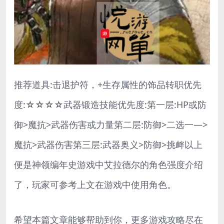
推荐道具:击退护符，+生存属性的饰品转职优先
度:☆☆☆☆武器锻造技能优先度:第一层:HP或防
御>魔抗>武器伤害或力量第二层:防御>二选一—>
魔抗>武器伤害第三层:武器奥义>防御>挑衅以上
便是神领编年史游戏中艾拉德尔的角色强度介绍
了，玩家可参考上文在游戏中使用角色。
希望本篇文章能够帮助到你，更多游戏攻略尽在