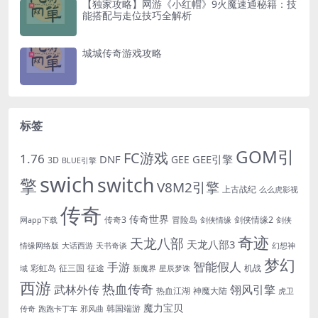
【独家攻略】网游《小红帽》9火魔速通秘籍：技
能搭配与走位技巧全解析
城城传奇游戏攻略
标签
GOM引
FC游戏
1.76
DNF
GEE引擎
GEE
3D
BLUE引擎
swich
switch
擎
V8M2引擎
上古战纪
么么虎影视
传奇
传奇世界
传奇3
冒险岛
剑侠情缘2
网app下载
剑侠情缘
剑侠
奇迹
天龙八部
天龙八部3
情缘网络版
大话西游
天书奇谈
幻想神
梦幻
手游
智能假人
彩虹岛
征三国
征途
机战
域
新魔界
星辰梦诛
西游
热血传奇
翎风引擎
武林外传
热血江湖
神魔大陆
虎卫
魔力宝贝
韩国端游
传奇
跑跑卡丁车
邪风曲