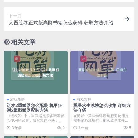
下一篇
太吾绘卷正式版高阶书籍怎么获得 获取方法介绍
相关文章
游戏攻略
游戏攻略
迸发2重武器怎么配装 机甲狂
翼星求生冰块怎么收集 详细方
潮2重型武器配装方法
法介绍
《迸发2》中，重武器是很多玩家都
在游戏中某些特殊设施想要使用是
会使用的武器，虽然攻速不快，但
需要消耗冰块的，那么翼星求生冰
是伤害非常具有破坏...
块怎么收集呢？还不知...
3 年前
0
3 年前
5